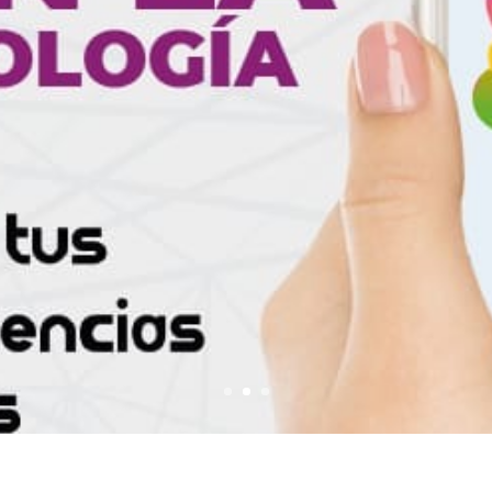
digitales
POR
CGB
|
20 DE ENERO DE 2025
|
EMPLEO
COMENTARIO